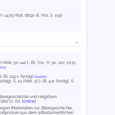
 1475) (Kat. dtspr. ill. Hss. S. 159)
6 (Abb. 30-44) [= Bl. 70v, 7r, 9v, 22v, 163v,
lle
]
 [= Bl. 243v, farbig]
[
Quelle
]
farbig]
, S. 24 (Abb. 3) [= Bl. 43r, farbig]
, S.
Bibelgeschichte und religiösen
afel VI, XX. [
online
]
ngen (Materialien zur Bibelgeschichte
i Textproben aus dem alttestamentlichen