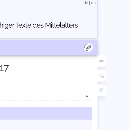
de
|
en
ger Texte des Mittelalters
17