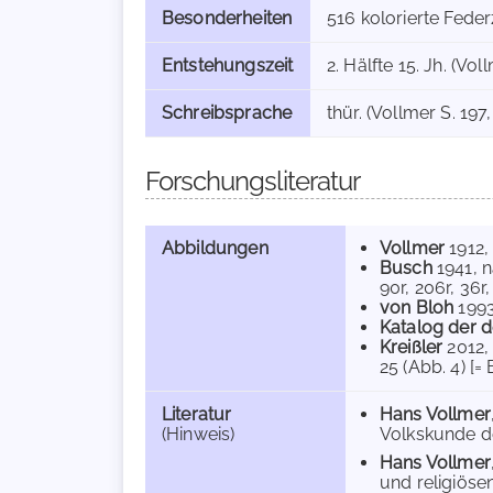
Besonderheiten
516 kolorierte Fede
Entstehungszeit
2. Hälfte 15. Jh. (Vol
Schreibsprache
thür. (Vollmer S. 197,
Forschungsliteratur
Abbildungen
Vollmer
1912
,
Busch
1941
, 
90r, 206r, 36r,
von Bloh
199
Katalog der d
Kreißler
2012
,
25 (Abb. 4) [= 
Literatur
Hans Vollmer
(Hinweis)
Volkskunde des
Hans Vollmer
und religiösen