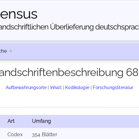
census
dschriftlichen Über­lieferung deutschsprachi
che
andschriftenbeschreibung 68
Aufbewahrungsorte
|
Inhalt
|
Kodikologie
|
Forschungsliteratur
Art
Umfang
Codex
354 Blätter