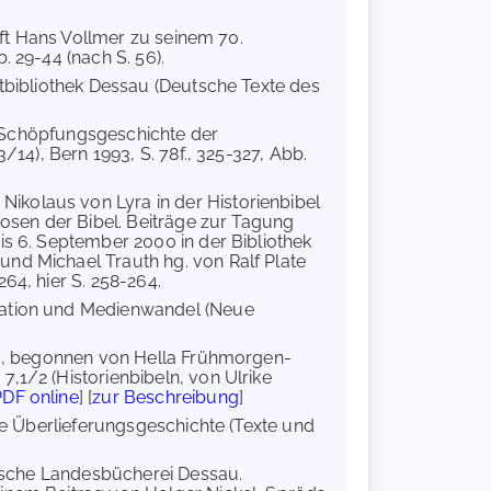
rift Hans Vollmer zu seinem 70.
. 29-44 (nach S. 56).
dtbibliothek Dessau (Deutsche Texte des
und Schöpfungsgeschichte der
/14), Bern 1993, S. 78f., 325-327, Abb.
es Nikolaus von Lyra in der Historienbibel
hosen der Bibel. Beiträge zur Tagung
is 6. September 2000 in der Bibliothek
nd Michael Trauth hg. von Ralf Plate
64, hier S. 258-264.
tration und Medienwandel (Neue
rs, begonnen von Hella Frühmorgen-
,1/2 (Historienbibeln, von Ulrike
PDF online
] [
zur Beschreibung
]
iche Überlieferungsgeschichte (Texte und
ltische Landesbücherei Dessau.