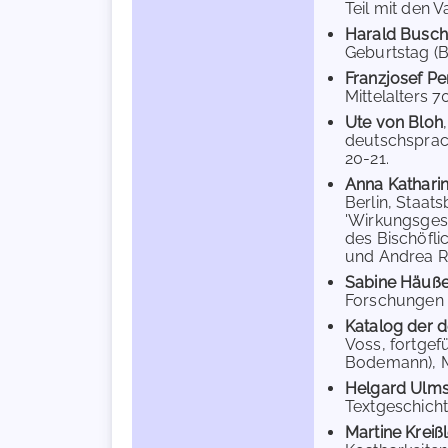
Teil mit den Va
Harald Busch
Geburtstag (B
Franzjosef Pe
Mittelalters 70
Ute von Bloh
deutschsprachi
20-21.
Anna Kathari
Berlin, Staat
'Wirkungsgesc
des Bischöfli
und Andrea Ra
Sabine Häuß
Forschungen z
Katalog der d
Voss, fortgef
Bodemann), Mün
Helgard Ulms
Textgeschicht
Martine Kreißl