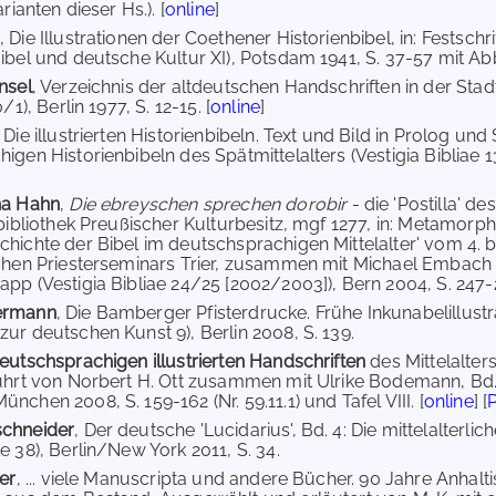
rianten dieser Hs.). [
online
]
, Die Illustrationen der Coethener Historienbibel, in: Festsch
ibel und deutsche Kultur XI), Potsdam 1941, S. 37-57 mit Abb
nsel
, Verzeichnis der altdeutschen Handschriften in der Sta
/1), Berlin 1977, S. 12-15. [
online
]
, Die illustrierten Historienbibeln. Text und Bild in Prolog 
gen Historienbibeln des Spätmittelalters (Vestigia Bibliae 13
na Hahn
,
Die ebreyschen sprechen dorobir
- die 'Postilla' d
sbibliothek Preußischer Kulturbesitz, mgf 1277, in: Metamorp
hichte der Bibel im deutschsprachigen Mittelalter' vom 4. b
chen Priesterseminars Trier, zusammen mit Michael Embach u
pp (Vestigia Bibliae 24/25 [2002/2003]), Bern 2004, S. 247-2
ermann
, Die Bamberger Pfisterdrucke. Frühe Inkunabelillus
ur deutschen Kunst 9), Berlin 2008, S. 139.
eutschsprachigen illustrierten Handschriften
des Mittelalte
ührt von Norbert H. Ott zusammen mit Ulrike Bodemann, Bd. 7
chen 2008, S. 159-162 (Nr. 59.11.1) und Tafel VIII. [
online
] [
chneider
, Der deutsche 'Lucidarius', Bd. 4: Die mittelalterl
e 38), Berlin/New York 2011, S. 34.
er
, ... viele Manuscripta und andere Bücher. 90 Jahre Anha