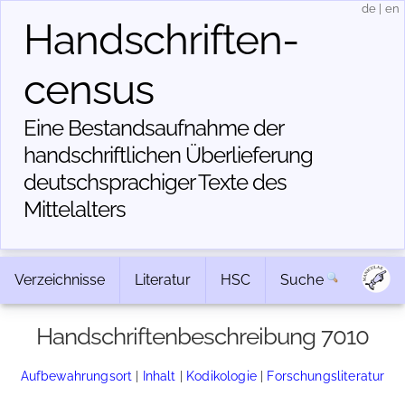
de
|
en
Handschriften­
census
Eine Bestandsaufnahme der
handschriftlichen Über­lieferung
deutschsprachiger Texte des
Mittelalters
Verzeichnisse
Literatur
HSC
Suche
Handschriftenbeschreibung 7010
Aufbewahrungsort
|
Inhalt
|
Kodikologie
|
Forschungsliteratur