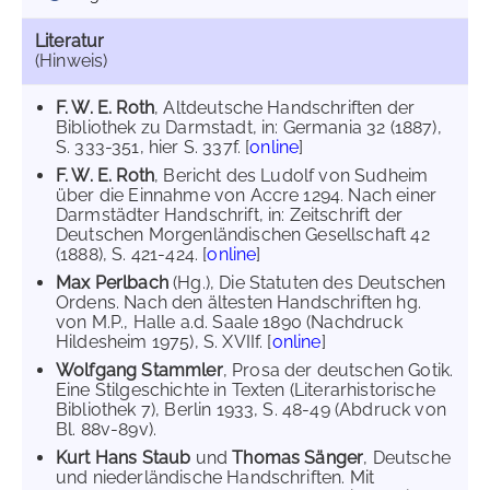
Literatur
(Hinweis)
F. W. E. Roth
, Altdeutsche Handschriften der
Bibliothek zu Darmstadt, in: Germania 32 (1887),
S. 333-351, hier S. 337f. [
online
]
F. W. E. Roth
, Bericht des Ludolf von Sudheim
über die Einnahme von Accre 1294. Nach einer
Darmstädter Handschrift, in: Zeitschrift der
Deutschen Morgenländischen Gesellschaft 42
(1888), S. 421-424. [
online
]
Max Perlbach
(Hg.), Die Statuten des Deutschen
Ordens. Nach den ältesten Handschriften hg.
von M.P., Halle a.d. Saale 1890 (Nachdruck
Hildesheim 1975), S. XVIIf. [
online
]
Wolfgang Stammler
, Prosa der deutschen Gotik.
Eine Stilgeschichte in Texten (Literarhistorische
Bibliothek 7), Berlin 1933, S. 48-49 (Abdruck von
Bl. 88v-89v).
Kurt Hans Staub
und
Thomas Sänger
, Deutsche
und niederländische Handschriften. Mit