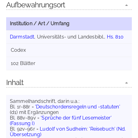
Aufbewahrungsort
Institution / Art / Umfang
Darmstadt
, Universitäts- und Landesbibl.,
Hs. 810
Codex
102 Blätter
Inhalt
Sammelhandschrift, darin u.a.:
Bl. 1r-88r =
'Deutschordensregeln und -statuten'
(d1) mit Ergänzungen
Bl. 88v-89v =
'Sprüche der fünf Lesemeister'
(Fassung I)
Bl. 92v-96r =
Ludolf von Sudheim
:
'Reisebuch' (Nd.
Übersetzung)