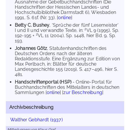
Ausnahme der Gebetbuchhandschriften (Die
Handschriften der Hessischen Landes- und
Hochschulbibliothek Darmstadt 6), Wiesbaden
1991, S. 61f. (Nr. 33). [
online
]
Betty C. Bushey
, 'Sprüche der fünf Lesemeister'
2
I und II und verwandte Texte, in:
VL 9 (1995), Sp.
2
192-195 +
VL 11 (2004), Sp. 1448, hier Bd. 9, Sp.
193.
Johannes Götz
, Statutenhandschriften des
Deutschen Ordens nach der älteren
Redaktionsstufe. Eine Ergänzung zur Edition von
Max Perlbach, in: Blätter für deutsche
Landesgeschichte 155 (2019), S. 417–496, hier S.
481.
Handschriftenportal (HSP)
- Online-Portal für
Buchhandschriften des Mittelalters in deutschen
Sammlungen [
online
] [
zur Beschreibung
]
Archivbeschreibung
Walther Gebhardt (1937)
Mitteilungen von Klaus Graf