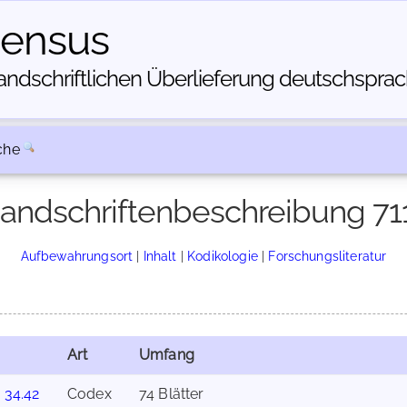
census
dschriftlichen Über­lieferung deutschsprachi
che
andschriftenbeschreibung 71
Aufbewahrungsort
|
Inhalt
|
Kodikologie
|
Forschungsliteratur
Art
Umfang
. 34.42
Codex
74 Blätter