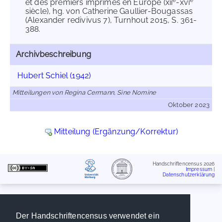
e
e
et des premiers imprimés en Europe (xii
-xvi
siècle), hg. von Catherine Gaullier-Bougassas
(Alexander redivivus 7), Turnhout 2015, S. 361-
388.
Archivbeschreibung
Hubert Schiel (1942)
Mitteilungen von Regina Cermann, Sine Nomine
Oktober 2023
Mitteilung (Ergänzung/Korrektur)
Handschriftencensus 2026
Impressum
|
Datenschutzerklärung
Der Handschriftencensus verwendet ein