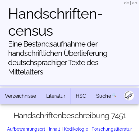
de
|
en
Handschriften­
census
Eine Bestandsaufnahme der
handschriftlichen Über­lieferung
deutschsprachiger Texte des
Mittelalters
Verzeichnisse
Literatur
HSC
Suche
Handschriftenbeschreibung 7451
Aufbewahrungsort
|
Inhalt
|
Kodikologie
|
Forschungsliteratur