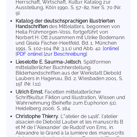
Herrschaft, Wirtschaft, Kultur. Katalog zur
Ausstellung, Köln 1990, S. 57-82, hier S. 70 (Nr.
9).
Katalog der deutschsprachigen illustrierten
Handschriften
des Mittelalters, begonnen von
Hella Frühmorgen-Voss, fortgeführt von
Norbert H. Ott zusammen mit Ulrike Bodemann
und Gisela Fischer-Heetfeld, Bd. 1, München
1991, S. 102-104 (Nr. 3.1.1) und Abb. 42. [
online
]
[
PDF online
] [
zur Beschreibung
]
Lieselotte E. Saurma-Jeltsch
, Spätformen
mittelalterlicher Buchherstellung.
Bilderhandschriften aus der Werkstatt Diebold
Laubers in Hagenau, Bd. 2, Wiesbaden 2001, S.
15f. (Nr. I.11).
Ulrich Ernst
, Facetten mittelalterlicher
Schriftkultur. Fiktion und Illustration, Wissen und
Wahrnehmung (Beihefte zum Euphorion 51),
Heidelberg 2006, S. 184.
Christophe Thierry
, L'"atelier de 1418", l'atelier
alsacien de Diebold Lauber et les manuscrits B
et M de l''Alexander' de Rudolf von Ems, in:
Alexandre le Grand à la lumière des manuscrits