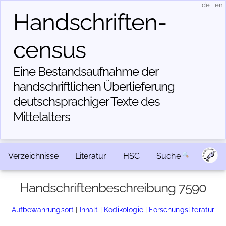
de
|
en
Handschriften­
census
Eine Bestandsaufnahme der
handschriftlichen Über­lieferung
deutschsprachiger Texte des
Mittelalters
Verzeichnisse
Literatur
HSC
Suche
Handschriftenbeschreibung 7590
Aufbewahrungsort
|
Inhalt
|
Kodikologie
|
Forschungsliteratur