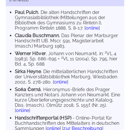
Paul Pulch
, Die alten Handschriften der
Gymnasialbibliothek (Mitteilungen aus der
Bibliothek des Gymnasiums zu Rinteln I),
Programm Rinteln 1888, S. 8-17. [
online
]
Claudia Buschmann
, Das Plenar der Marburger
Handschrift UB. Mscr. 591, Magisterarbeit
(masch.) Marburg 1983.
2
Werner Höver
, Johann von Neumarkt, in:
VL 4
2
(1983), Sp. 686-695 +
VL 11 (2004), Sp. 795, hier
Bd. 4, Sp. 688.
Sirka Heyne
, Die mittelalterlichen Handschriften
der Universitätsbibliothek Marburg, Wiesbaden
2002, S. 278-280. [
online
]
Soňa Černá
, Hieronymus-Briefe des Prager
Kanzlers und Notars Johann von Neumarkt. Eine
kurze Überlieferungsgeschichte und Katalog,
Diss. (masch.), Olmütz 2018, S. 155f. (Nr. 25).
[
online
]
Handschriftenportal (HSP)
- Online-Portal für
Buchhandschriften des Mittelalters in deutschen
Sammlungen [
online
] [
zur Beschreibung
]