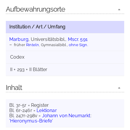
Aufbewahrungsorte
Institution / Art / Umfang
Marburg
, Universitätsbibl.,
Mscr. 591
früher
Rinteln
, Gymnasialbibl.,
ohne Sign.
Codex
II + 293 + II Blätter
Inhalt
Bl. 3r-5r = Register
Bl. 6r-246r =
Lektionar
Bl. 247r-298v =
Johann von Neumarkt
:
'Hieronymus-Briefe'