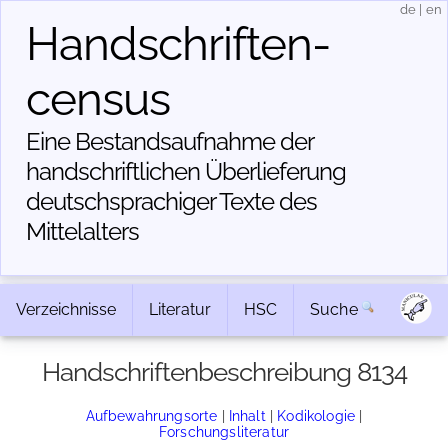
de
|
en
Handschriften­
census
Eine Bestandsaufnahme der
handschriftlichen Über­lieferung
deutschsprachiger Texte des
Mittelalters
Verzeichnisse
Literatur
HSC
Suche
Handschriftenbeschreibung 8134
Aufbewahrungsorte
|
Inhalt
|
Kodikologie
|
Forschungsliteratur