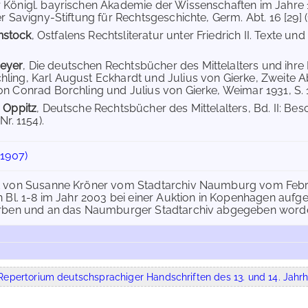
 Königl. bayrischen Akademie der Wissenschaften im Jahre
er Savigny-Stiftung für Rechtsgeschichte, Germ. Abt. 16 [29] (18
nstock
, Ostfalens Rechtsliteratur unter Friedrich II. Texte u
eyer
, Die deutschen Rechtsbücher des Mittelalters und ihre
ling, Karl August Eckhardt und Julius von Gierke, Zweite Ab
on Conrad Borchling und Julius von Gierke, Weimar 1931, S. 19
r Oppitz
, Deutsche Rechtsbücher des Mittelalters, Bd. II: B
Nr. 1154).
(1907)
 von Susanne Kröner vom Stadtarchiv Naumburg vom Februa
 Bl. 1-8 im Jahr 2003 bei einer Auktion in Kopenhagen aufg
rben und an das Naumburger Stadtarchiv abgegeben word
epertorium deutschsprachiger Handschriften des 13. und 14. Jahrh