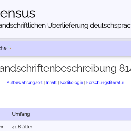
census
dschriftlichen Über­lieferung deutschsprachi
che
andschriftenbeschreibung 81
Aufbewahrungsort
|
Inhalt
|
Kodikologie
|
Forschungsliteratur
Umfang
ex
41 Blätter