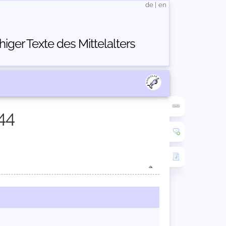
de
|
en
ger Texte des Mittelalters
44