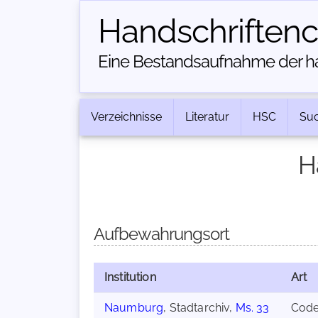
Handschriften­
Eine Bestandsaufnahme der han
Verzeichnisse
Literatur
HSC
Su
H
Aufbewahrungsort
Institution
Art
Naumburg
, Stadtarchiv,
Ms. 33
Cod