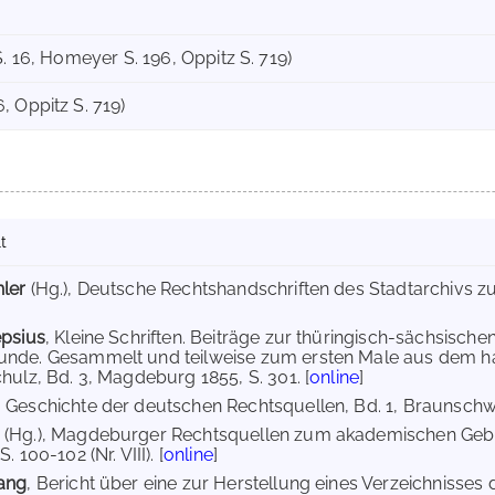
S. 16, Homeyer S. 196, Oppitz S. 719)
, Oppitz S. 719)
t
hler
(Hg.), Deutsche Rechtshandschriften des Stadtarchivs z
]
epsius
, Kleine Schriften. Beiträge zur thüringisch-sächsisc
unde. Gesammelt und teilweise zum ersten Male aus dem ha
chulz, Bd. 3, Magdeburg 1855, S. 301. [
online
]
, Geschichte der deutschen Rechtsquellen, Bd. 1, Braunschwe
d
(Hg.), Magdeburger Rechtsquellen zum akademischen Geb
. 100-102 (Nr. VIII). [
online
]
gang
, Bericht über eine zur Herstellung eines Verzeichniss