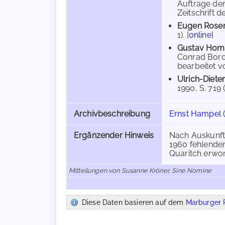
Auftrage der
Zeitschrift d
Eugen Rose
1). [
online
]
Gustav Hom
Conrad Borch
bearbeitet v
Ulrich-Diete
1990, S. 719 (
Archivbeschreibung
Ernst Hampel 
Ergänzender Hinweis
Nach Auskunft
1960 fehlenden
Quaritch erwo
Mitteilungen von Susanne Kröner, Sine Nomine
Diese Daten basieren auf dem
Marburger R