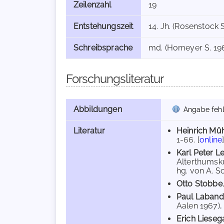
Zeilenzahl
19
Entstehungszeit
14. Jh. (Rosenstock 
Schreibsprache
md. (Homeyer S. 196
Forschungsliteratur
Abbildungen
Angabe fehl
Literatur
Heinrich Mü
1-66. [
online
Karl Peter L
Alterthumsk
hg. von A. S
Otto Stobbe
Paul Laban
Aalen 1967), S
Erich Liese