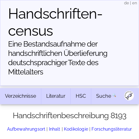
de
|
en
Handschriften­
census
Eine Bestandsaufnahme der
handschriftlichen Über­lieferung
deutschsprachiger Texte des
Mittelalters
Verzeichnisse
Literatur
HSC
Suche
Handschriftenbeschreibung 8193
Aufbewahrungsort
|
Inhalt
|
Kodikologie
|
Forschungsliteratur