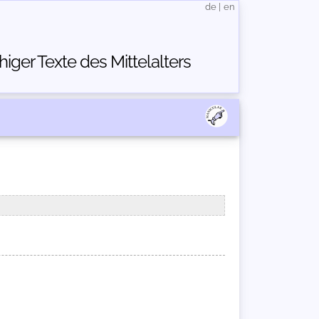
de
|
en
ger Texte des Mittelalters