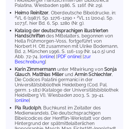
Heidelberger Handschriften der Bibliotheca
Palatina, Wiesbaden 1986, S. 116f. (Nr. 29).
Heimo Reinitzer
, Oberdeutsche Bibeldrucke, in:
2
2
VL 6 (1987), Sp. 1276-1290 +
VL 11 (2004), Sp.
1073f., hier Bd. 6, Sp. 1280 (Nr. g).
Katalog der deutschsprachigen illustrierten
Handschriften
des Mittelalters, begonnen von
Hella Frühmorgen-Voss, fortgeführt von
Norbert H. Ott zusammen mit Ulrike Bodemann,
Bd. 2, München 1996, S. 116-119 (Nr. 14.0.5) und
Abb. 72-74. [
online
] [
PDF online
] [
zur
Beschreibung
]
Karin Zimmermann
unter Mitwirkung von
Sonja
Glauch
,
Matthias Miller
und
Armin Schlechter
,
Die Codices Palatini germanici in der
Universitätsbibliothek Heidelberg (Cod. Pal.
germ. 1-181) (Kataloge der Universitätsbibliothek
Heidelberg VI), Wiesbaden 2003, S. 39-41.
[
online
]
Pia Rudolph
, Buchkunst im Zeitalter des
Medienwandels. Die deutschsprachigen
Bibelcodices der Henfflin-Werkstatt vor dem
Hintergrund der spätmittelalterlichen
Ikonographie. Masch. Mag. Eichstätt-Ingolstadt