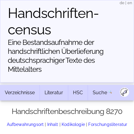
de
|
en
Handschriften­
census
Eine Bestandsaufnahme der
handschriftlichen Über­lieferung
deutschsprachiger Texte des
Mittelalters
Verzeichnisse
Literatur
HSC
Suche
Handschriftenbeschreibung 8270
Aufbewahrungsort
|
Inhalt
|
Kodikologie
|
Forschungsliteratur