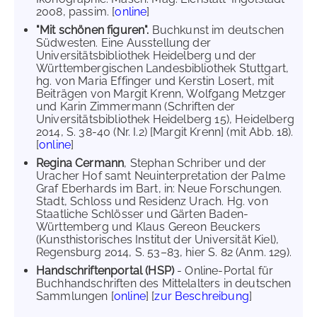
2008, passim. [
online
]
"Mit schönen figuren".
Buchkunst im deutschen
Südwesten. Eine Ausstellung der
Universitätsbibliothek Heidelberg und der
Württembergischen Landesbibliothek Stuttgart,
hg. von Maria Effinger und Kerstin Losert, mit
Beiträgen von Margit Krenn, Wolfgang Metzger
und Karin Zimmermann (Schriften der
Universitätsbibliothek Heidelberg 15), Heidelberg
2014, S. 38-40 (Nr. I.2) [Margit Krenn] (mit Abb. 18).
[
online
]
Regina Cermann
, Stephan Schriber und der
Uracher Hof samt Neuinterpretation der Palme
Graf Eberhards im Bart, in: Neue Forschungen.
Stadt, Schloss und Residenz Urach. Hg. von
Staatliche Schlösser und Gärten Baden-
Württemberg und Klaus Gereon Beuckers
(Kunsthistorisches Institut der Universität Kiel),
Regensburg 2014, S. 53–83, hier S. 82 (Anm. 129).
Handschriftenportal (HSP)
- Online-Portal für
Buchhandschriften des Mittelalters in deutschen
Sammlungen [
online
] [
zur Beschreibung
]