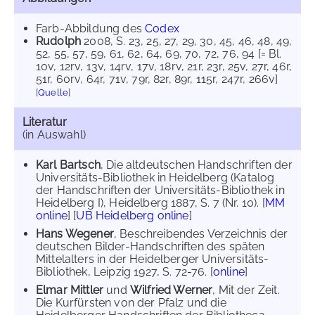
Farb-Abbildung des
Codex
Rudolph
2008
, S. 23, 25, 27, 29, 30, 45, 46, 48, 49,
52, 55, 57, 59, 61, 62, 64, 69, 70, 72, 76, 94 [= Bl.
10v, 12rv, 13v, 14rv, 17v, 18rv, 21r, 23r, 25v, 27r, 46r,
51r, 60rv, 64r, 71v, 79r, 82r, 89r, 115r, 247r, 266v]
[
Quelle
]
Literatur
(in Auswahl)
Karl Bartsch
, Die altdeutschen Handschriften der
Universitäts-Bibliothek in Heidelberg (Katalog
der Handschriften der Universitäts-Bibliothek in
Heidelberg I), Heidelberg 1887, S. 7 (Nr. 10). [
MM
online
] [
UB Heidelberg online
]
Hans Wegener
, Beschreibendes Verzeichnis der
deutschen Bilder-Handschriften des späten
Mittelalters in der Heidelberger Universitäts-
Bibliothek, Leipzig 1927, S. 72-76. [
online
]
Elmar Mittler
und
Wilfried Werner
, Mit der Zeit.
Die Kurfürsten von der Pfalz und die