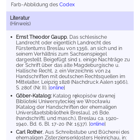
Farb-Abbildung des
Codex
Literatur
(Hinweis)
Ernst Theodor Gaupp
, Das schlesische
Landrecht oder eigentlich Landrecht des
Fürstentums Breslau von 1356, an sich und in
seinem Verhältnis zum Sachsenspiegel
dargestellt. Beigefügt sind 1. einige Nachträge zu
der Schrift über das alte Magdeburgische u.
Hallische Recht, 2. ein Verzeichnis von 24
Handschriften mit deutschen Rechtsquellen im
Mittelalter, Leipzig 1828 (Nachdruck Aalen 1966),
S. 280f. (Nr. II). [
online
]
Göber-Katalog:
Katalog rękopisów dawnej
Biblioteki Uniwersyteckiej we Wrocławiu
[Katalog der Handschriften der ehemaligen
Universitaetsbibliothek Breslau], 26 Bde.
(handschriftl. und masch.), Breslau ca. 1920-
1940, Bd. 6, Bl. 17-20 (Nr. 1537). [
online
]
Carl Rother
, Aus Schreibstube und Bücherei des
ehemaligen Zisterzienserklosters Heinrichau, in: