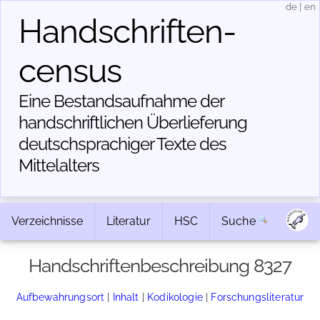
de
|
en
Handschriften­
census
Eine Bestandsaufnahme der
handschriftlichen Über­lieferung
deutschsprachiger Texte des
Mittelalters
Verzeichnisse
Literatur
HSC
Suche
Handschriftenbeschreibung 8327
Aufbewahrungsort
|
Inhalt
|
Kodikologie
|
Forschungsliteratur