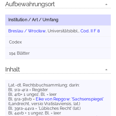
Aufbewahrungsort
Institution / Art / Umfang
Breslau / Wrocław
, Universitätsbibl.,
Cod. II F 8
Codex
194 Blätter
Inhalt
Lat.-dt. Rechtsbuchsammlung; darin:
Bl. 1ra-4ra = Register
Bl. 4rb+ 1 ungez. Bl. = leer
Bl. 5ra-38vb =
Eike von Repgow
:
'Sachsenspiegel'
(Landrecht, versio Vratislaviensis, lat.)
Bl. 39ra-44va = 'Lübisches Recht' (lat.)
Bl. 44vb + 1 ungez. Bl. = leer