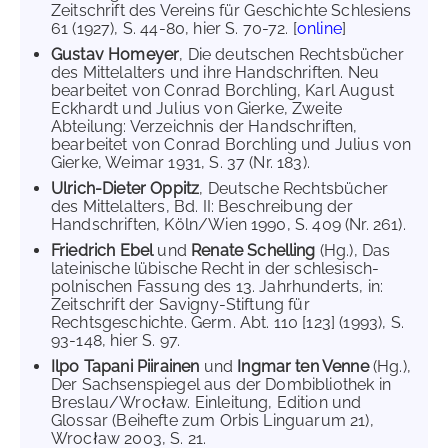
Zeitschrift des Vereins für Geschichte Schlesiens
61 (1927), S. 44-80, hier S. 70-72. [
online
]
Gustav Homeyer
, Die deutschen Rechtsbücher
des Mittelalters und ihre Handschriften. Neu
bearbeitet von Conrad Borchling, Karl August
Eckhardt und Julius von Gierke, Zweite
Abteilung: Verzeichnis der Handschriften,
bearbeitet von Conrad Borchling und Julius von
Gierke, Weimar 1931, S. 37 (Nr. 183).
Ulrich-Dieter Oppitz
, Deutsche Rechtsbücher
des Mittelalters, Bd. II: Beschreibung der
Handschriften, Köln/Wien 1990, S. 409 (Nr. 261).
Friedrich Ebel
und
Renate Schelling
(Hg.), Das
lateinische lübische Recht in der schlesisch-
polnischen Fassung des 13. Jahrhunderts, in:
Zeitschrift der Savigny-Stiftung für
Rechtsgeschichte. Germ. Abt. 110 [123] (1993), S.
93-148, hier S. 97.
Ilpo Tapani Piirainen
und
Ingmar ten Venne
(Hg.),
Der Sachsenspiegel aus der Dombibliothek in
Breslau/Wrocław. Einleitung, Edition und
Glossar (Beihefte zum Orbis Linguarum 21),
Wrocław 2003, S. 21.