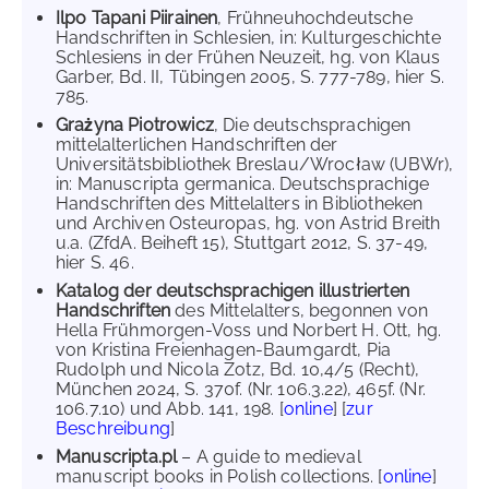
Ilpo Tapani Piirainen
, Frühneuhochdeutsche
Handschriften in Schlesien, in: Kulturgeschichte
Schlesiens in der Frühen Neuzeit, hg. von Klaus
Garber, Bd. II, Tübingen 2005, S. 777-789, hier S.
785.
Grażyna Piotrowicz
, Die deutschsprachigen
mittelalterlichen Handschriften der
Universitätsbibliothek Breslau/Wrocław (UBWr),
in: Manuscripta germanica. Deutschsprachige
Handschriften des Mittelalters in Bibliotheken
und Archiven Osteuropas, hg. von Astrid Breith
u.a. (ZfdA. Beiheft 15), Stuttgart 2012, S. 37-49,
hier S. 46.
Katalog der deutschsprachigen illustrierten
Handschriften
des Mittelalters, begonnen von
Hella Frühmorgen-Voss und Norbert H. Ott, hg.
von Kristina Freienhagen-Baumgardt, Pia
Rudolph und Nicola Zotz, Bd. 10,4/5 (Recht),
München 2024, S. 370f. (Nr. 106.3.22), 465f. (Nr.
106.7.10) und Abb. 141, 198. [
online
] [
zur
Beschreibung
]
Manuscripta.pl
– A guide to medieval
manuscript books in Polish collections. [
online
]