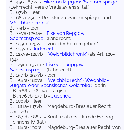
Bl. 45ra-67va =
Eike von Repgow
:
'Sachsenspiegel'
(Lehnrecht, versio Vratislaviensis, lat.)
Bl. 67vb = leer
Bl. 68ra-75ra = Register zu 'Sachenspiegel' und
'Weichbildchronik'
Bl. 75rb = leer
Bl. 75va-125ra- =
Eike von Repgow
:
'Sachsenspiegel'
(Landrecht)
Bl. 125ra-125va = 'Von der herren geburt'
Bl. 125va =
Judeneid
Bl. 125va-128vb =
'Weichbildchronik'
(als Art. 126-
134)
Bl. 129ra-157ra =
Eike von Repgow
:
'Sachsenspiegel'
(Lehnrecht)
Bl. 157rb-157vb = leer
Bl. 158ra-180va =
'Weichbildrecht' ('Weichbild-
Vulgata' oder 'Sächsisches Weichbild')
, darin:
Bl. 168ra-160va = Register
Bl. 176vb-177rb =
Judeneid
Bl. 180vb = leer
Bl. 181ra-187vb = 'Magdeburg-Breslauer Recht'
von 1261
Bl. 187vb-188ra = Konfirmationsurkunde Herzog
Heinrichs IV. (lat.)
Bl. 188ra-190ra = 'Magdeburg-Breslauer Recht' von