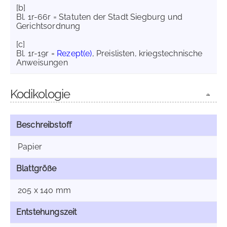
[b]
Bl. 1r-66r = Statuten der Stadt Siegburg und
Gerichtsordnung
[c]
Bl. 1r-19r =
Rezept(e)
, Preislisten, kriegstechnische
Anweisungen
Kodikologie
Beschreibstoff
Papier
Blattgröße
205 x 140 mm
Entstehungszeit