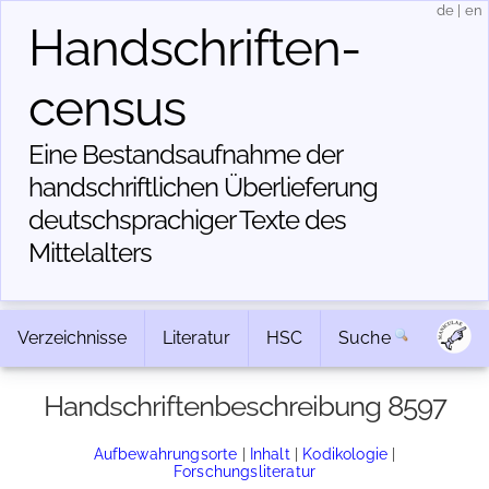
de
|
en
Handschriften­
census
Eine Bestandsaufnahme der
handschriftlichen Über­lieferung
deutschsprachiger Texte des
Mittelalters
Verzeichnisse
Literatur
HSC
Suche
Handschriftenbeschreibung 8597
Aufbewahrungsorte
|
Inhalt
|
Kodikologie
|
Forschungsliteratur