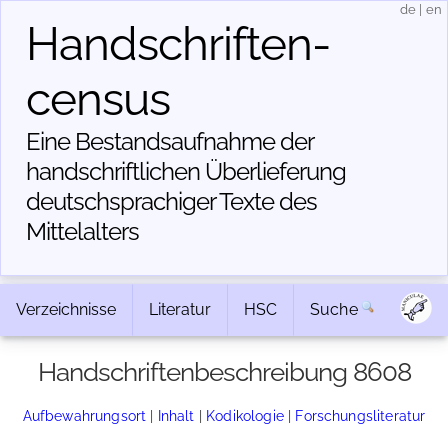
de
|
en
Handschriften­
census
Eine Bestandsaufnahme der
handschriftlichen Über­lieferung
deutschsprachiger Texte des
Mittelalters
Verzeichnisse
Literatur
HSC
Suche
Handschriftenbeschreibung 8608
Aufbewahrungsort
|
Inhalt
|
Kodikologie
|
Forschungsliteratur