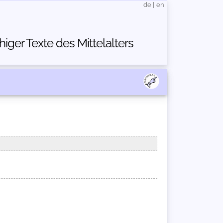
de
|
en
ger Texte des Mittelalters