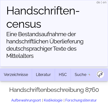
de
|
en
Handschriften­
census
Eine Bestandsaufnahme der
handschriftlichen Über­lieferung
deutschsprachiger Texte des
Mittelalters
Verzeichnisse
Literatur
HSC
Suche
Handschriftenbeschreibung 8760
Aufbewahrungsort
|
Kodikologie
|
Forschungsliteratur