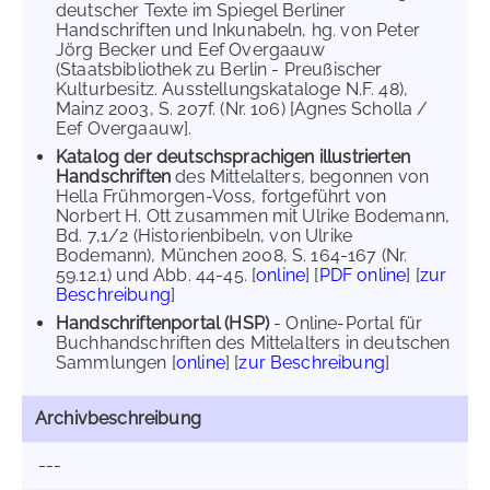
deutscher Texte im Spiegel Berliner
Handschriften und Inkunabeln, hg. von Peter
Jörg Becker und Eef Overgaauw
(Staatsbibliothek zu Berlin - Preußischer
Kulturbesitz. Ausstellungskataloge N.F. 48),
Mainz 2003, S. 207f. (Nr. 106) [Agnes Scholla /
Eef Overgaauw].
Katalog der deutschsprachigen illustrierten
Handschriften
des Mittelalters, begonnen von
Hella Frühmorgen-Voss, fortgeführt von
Norbert H. Ott zusammen mit Ulrike Bodemann,
Bd. 7,1/2 (Historienbibeln, von Ulrike
Bodemann), München 2008, S. 164-167 (Nr.
59.12.1) und Abb. 44-45. [
online
] [
PDF online
] [
zur
Beschreibung
]
Handschriftenportal (HSP)
- Online-Portal für
Buchhandschriften des Mittelalters in deutschen
Sammlungen [
online
] [
zur Beschreibung
]
Archivbeschreibung
---