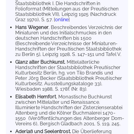
Staatsbibliothek I. Die Handschriften in
Folioformat (Mitteilungen aus der Preußischen
Staatsbibliothek VII), Leipzig 1925 (Nachdruck
Graz 1970), S. 57. [
online
]
Hans Wegener
, Beschreibendes Verzeichnis der
Miniaturen und des Initialschmuckes in den
deutschen Handschriften bis 1500
(Beschreibende Verzeichnisse der Miniaturen-
Handschriften der Preußischen Staatsbibliothek
zu Berlin 5), Leipzig 1928, S. 147-151 und Tafel V.
Glanz alter Buchkunst.
Mittelalterliche
Handschriften der Staatsbibliothek Preußischer
Kulturbesitz Berlin, hg. von Tilo Brandis und
Peter Jörg Becker (Staatsbibliothek Preußischer
Kulturbesitz. Ausstellungskataloge 33),
Wiesbaden 1988, S. 178f. (Nr. 83).
Elisabeth Hemfort
, Monastische Buchkunst
zwischen Mittelalter und Renaissance.
Illuminierte Handschriften der Zisterzienserabtei
Altenberg und die Kölner Buchmalerei 1470-
1550 (Veröffentlichungen des Altenberger Dom-
Vereins 6), Bergisch Gladbach 2001, S. 119, 245.
Aderlaß und Seelentrost.
Die Überlieferung