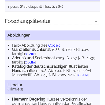
ripuar. (Kat. dtspr. ill. Hss. S. 165)
Forschungsliteratur
Abbildungen
Farb-Abbildung des
Codex
Glanz alter Buchkunst
1988
, S. 179 [= Bl. 40v,
farbig]
[
Quelle
]
Aderlaß und Seelentrost
2003
, S. 207 [= Bl. 163r,
farbig]
[
Quelle
]
Katalog der deutschsprachigen illustrierten
Handschriften
2008
, Abb. 44 [= Bl. 242ar, s/w]
(Ausschnitt)
, Abb. 45 [= Bl. 200v, s/w]
[
Quelle
]
Literatur
(Hinweis)
Hermann Degering
, Kurzes Verzeichnis der
germanischen Handschriften der Preußischen