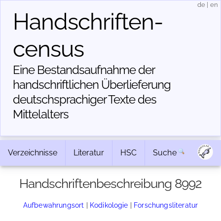
de
|
en
Handschriften­
census
Eine Bestandsaufnahme der
handschriftlichen Über­lieferung
deutschsprachiger Texte des
Mittelalters
Verzeichnisse
Literatur
HSC
Suche
Handschriftenbeschreibung 8992
Aufbewahrungsort
|
Kodikologie
|
Forschungsliteratur