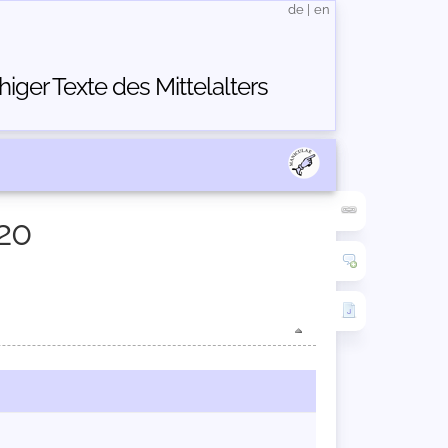
de
|
en
ger Texte des Mittelalters
20