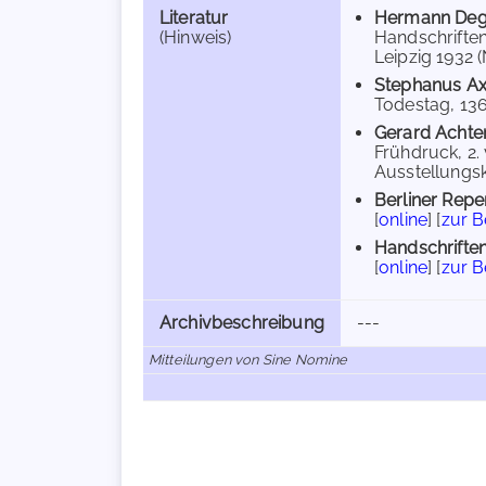
Literatur
Hermann Deg
(Hinweis)
Handschriften
Leipzig 1932 (
Stephanus Ax
Todestag, 136
Gerard Achte
Frühdruck, 2.
Ausstellungska
Berliner Repe
[
online
] [
zur 
Handschriften
[
online
] [
zur 
Archivbeschreibung
---
Mitteilungen von Sine Nomine