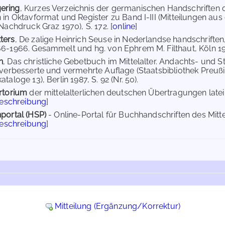
ering
, Kurzes Verzeichnis der germanischen Handschriften de
 in Oktavformat und Register zu Band I-III (Mitteilungen aus 
Nachdruck Graz 1970), S. 172. [
online
]
ters
, De zalige Heinrich Seuse in Nederlandse handschriften
6-1966. Gesammelt und hg. von Ephrem M. Filthaut, Köln 1966
n
, Das christliche Gebetbuch im Mittelalter. Andachts- und 
 verbesserte und vermehrte Auflage (Staatsbibliothek Preußi
taloge 13), Berlin 1987, S. 92 (Nr. 50).
rtorium
der mittelalterlichen deutschen Übertragungen lat
Beschreibung
]
portal (HSP)
- Online-Portal für Buchhandschriften des Mit
Beschreibung
]
Mitteilung (Ergänzung/Korrektur)