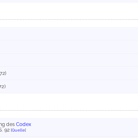
72)
72)
ung des
Codex
 S. 92
[
Quelle
]