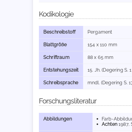
Kodikologie
Beschreibstoff
Pergament
Blattgröße
154 x 110 mm
Schriftraum
88 x 65 mm
Entstehungszeit
15. Jh. (Degering S. 1
Schreibsprache
mndl. (Degering S. 1
Forschungsliteratur
Abbildungen
Farb-Abbild
Achten
1987
,