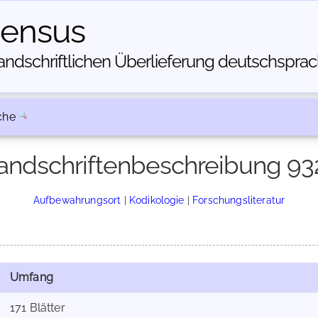
census
dschriftlichen Über­lieferung deutschsprachi
che
andschriftenbeschreibung 93
Aufbewahrungsort
|
Kodikologie
|
Forschungsliteratur
Umfang
171 Blätter