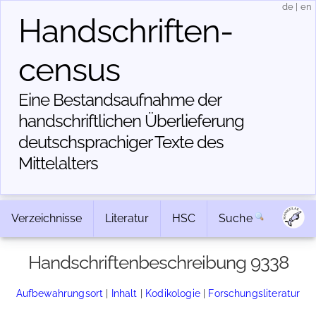
de
|
en
Handschriften­
census
Eine Bestandsaufnahme der
handschriftlichen Über­lieferung
deutschsprachiger Texte des
Mittelalters
Verzeichnisse
Literatur
HSC
Suche
Handschriftenbeschreibung 9338
Aufbewahrungsort
|
Inhalt
|
Kodikologie
|
Forschungsliteratur