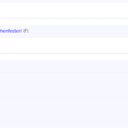
chenfesten'
(F)