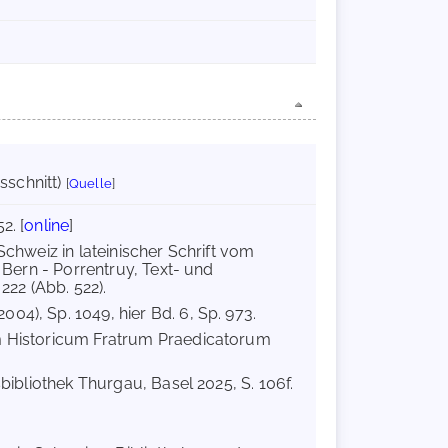
sschnitt)
[
Quelle
]
2. [
online
]
Schweiz in lateinischer Schrift vom
n Bern - Porrentruy, Text- und
222 (Abb. 522).
2004), Sp. 1049, hier Bd. 6, Sp. 973.
um Historicum Fratrum Praedicatorum
bibliothek Thurgau, Basel 2025, S. 106f.