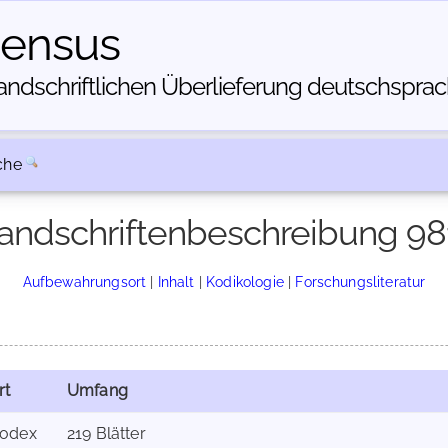
census
dschriftlichen Über­lieferung deutschsprachi
che
andschriftenbeschreibung 98
Aufbewahrungsort
|
Inhalt
|
Kodikologie
|
Forschungsliteratur
rt
Umfang
odex
219 Blätter