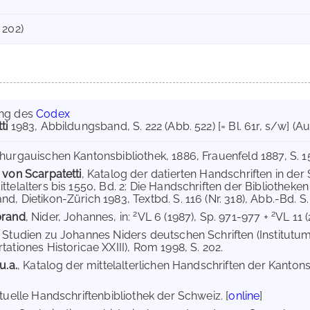
 202)
ung des
Codex
ti
1983
, Abbildungsband, S. 222 (Abb. 522) [= Bl. 61r, s/w] (Au
hurgauischen Kantonsbibliothek, 1886, Frauenfeld 1887, S. 15
 von Scarpatetti
, Katalog der datierten Handschriften in der 
telalters bis 1550, Bd. 2: Die Handschriften der Bibliotheke
, Dietikon-Zürich 1983, Textbd. S. 116 (Nr. 318), Abb.-Bd. S. 
2
2
brand
, Nider, Johannes, in:
VL 6 (1987), Sp. 971-977 +
VL 11 (
, Studien zu Johannes Niders deutschen Schriften (Institut
ationes Historicae XXIII), Rom 1998, S. 202.
u.a.
, Katalog der mittelalterlichen Handschriften der Kantons
tuelle Handschriftenbibliothek der Schweiz. [
online
]