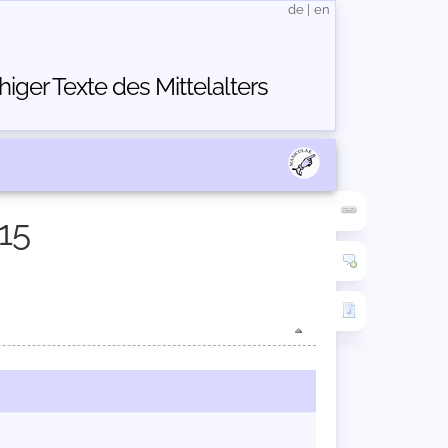
de
|
en
ger Texte des Mittelalters
15