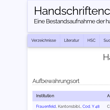
Handschriften­
Eine Bestandsaufnahme der han
Verzeichnisse
Literatur
HSC
Su
H
Aufbewahrungsort
Institution
A
Frauenfeld
, Kantonsbibl.,
Cod. Y 48
C