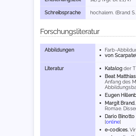
Schreibsprache
hochalem. (Brand S.
Forschungsliteratur
Abbildungen
Farb-Abbild
von Scarpatet
Literatur
Katalog
der T
Beat Matthias
Anfang des Mit
Abbildungsband
Eugen Hillen
Margit Brand
Romae. Dissert
Dario Binotto 
[
online
]
e-codices.
Vir