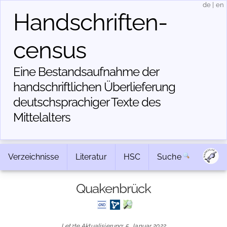
de
|
en
Handschriften­
census
Eine Bestandsaufnahme der
handschriftlichen Über­lieferung
deutschsprachiger Texte des
Mittelalters
Verzeichnisse
Literatur
HSC
Suche
Quakenbrück
Letzte Aktualisierung: 5. Januar 2022