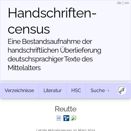
de
|
en
Handschriften­
census
Eine Bestandsaufnahme der
handschriftlichen Über­lieferung
deutschsprachiger Texte des
Mittelalters
Verzeichnisse
Literatur
HSC
Suche
Reutte
Letzte Aktualisierung: 19. März 2024