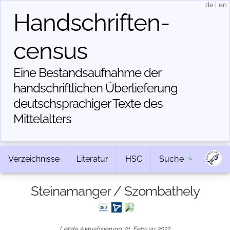
de
|
en
Handschriften­
census
Eine Bestandsaufnahme der
handschriftlichen Über­lieferung
deutschsprachiger Texte des
Mittelalters
Verzeichnisse
Literatur
HSC
Suche
Steinamanger / Szombathely
Letzte Aktualisierung: 21. Februar 2022