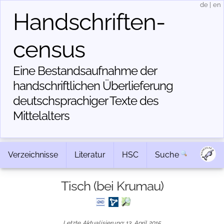
de
|
en
Handschriften­
census
Eine Bestandsaufnahme der
handschriftlichen Über­lieferung
deutschsprachiger Texte des
Mittelalters
Verzeichnisse
Literatur
HSC
Suche
Tisch (bei Krumau)
Letzte Aktualisierung: 13. April 2015