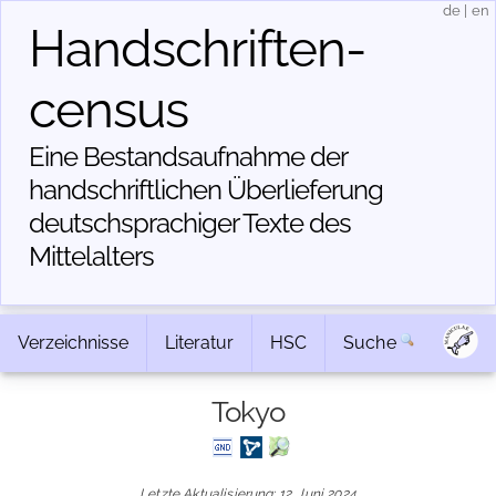
de
|
en
Handschriften­
census
Eine Bestandsaufnahme der
handschriftlichen Über­lieferung
deutschsprachiger Texte des
Mittelalters
Verzeichnisse
Literatur
HSC
Suche
Tokyo
Letzte Aktualisierung: 12. Juni 2024