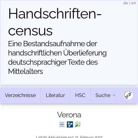
de
|
en
Handschriften­
census
Eine Bestandsaufnahme der
handschriftlichen Über­lieferung
deutschsprachiger Texte des
Mittelalters
Verzeichnisse
Literatur
HSC
Suche
Verona
Letzte Aktualisierung: 21. Februar 2022