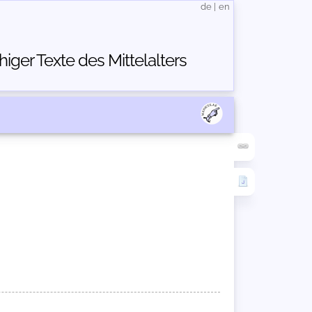
de
|
en
ger Texte des Mittelalters