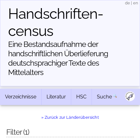
de
|
en
Handschriften­
census
Eine Bestandsaufnahme der
handschriftlichen Über­lieferung
deutschsprachiger Texte des
Mittelalters
Verzeichnisse
Literatur
HSC
Suche
» Zurück zur Länderübersicht
Filter
(1)