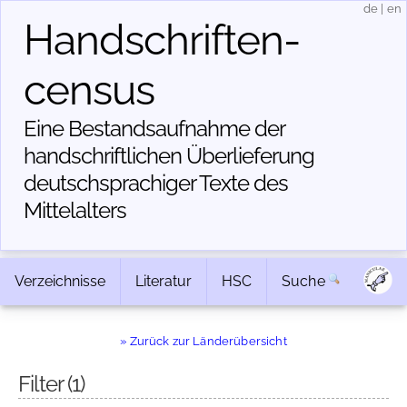
de
|
en
Handschriften­
census
Eine Bestandsaufnahme der
handschriftlichen Über­lieferung
deutschsprachiger Texte des
Mittelalters
Verzeichnisse
Literatur
HSC
Suche
» Zurück zur Länderübersicht
Filter
(1)