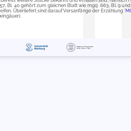
n bereits weitere Stücke bekannt und erhalten sind, nämlich 
7, Bl. 40 gehört zum gleichen Blatt wie mgq 663, Bl. 9 und
ifen. Überliefert sind darauf Versanfänge der Erzählung '
Mö
wingäuer).