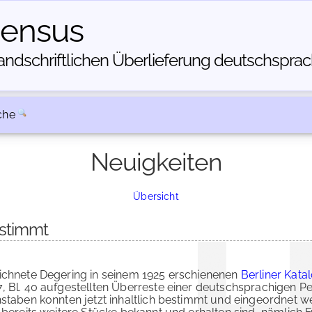
census
dschriftlichen Über­lieferung deutschsprachi
che
Neuigkeiten
Übersicht
stimmt
eichnete Degering in seinem 1925 erschienenen
Berliner Kata
, Bl. 40 aufgestellten Überreste einer deutschsprachigen P
hstaben konnten jetzt inhaltlich bestimmt und eingeordnet w