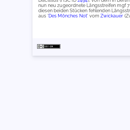
Discissus (HSC ID
2494
), von dem in Berli
nun neu zugeordnete Längsstreifen mgf 75
diesen beiden Stücken fehlenden Längsstre
aus '
Des Mönches Not
' vom
Zwickauer
(Z