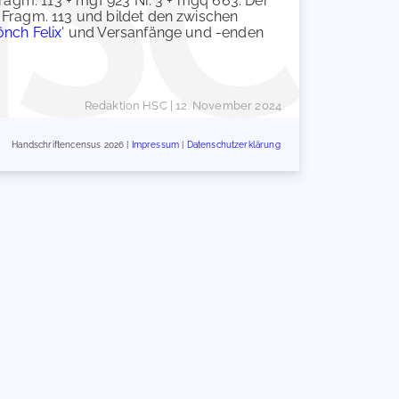
Fragm. 113 + mgf 923 Nr. 3 + mgq 663. Der
 Fragm. 113 und bildet den zwischen
nch Felix
' und Versanfänge und -enden
Redaktion HSC
| 12. November 2024
Handschriftencensus 2026 |
Impressum
|
Datenschutzerklärung