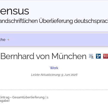
census
dschriftlichen Über­lieferung deutschsprachi
che
Bernhard von München
Werk
Letzte Aktualisierung: 9. Juni 2026
Eintrag = Gesamtüberlieferung | 1
sgabe)