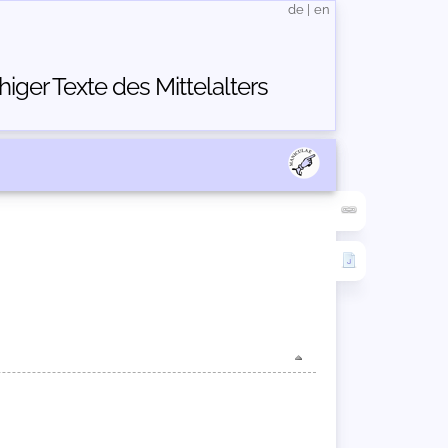
de
|
en
ger Texte des Mittelalters