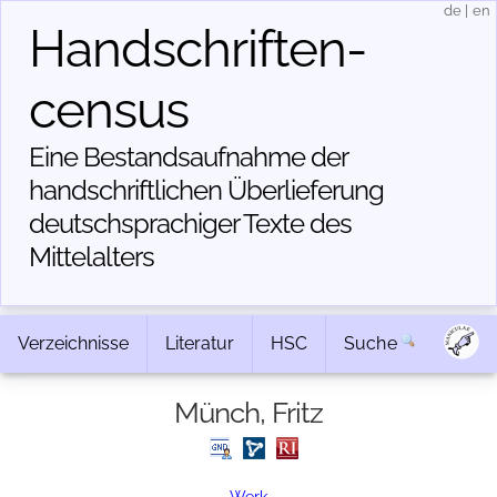
de
|
en
Handschriften­
census
Eine Bestandsaufnahme der
handschriftlichen Über­lieferung
deutschsprachiger Texte des
Mittelalters
Verzeichnisse
Literatur
HSC
Suche
Münch, Fritz
Werk