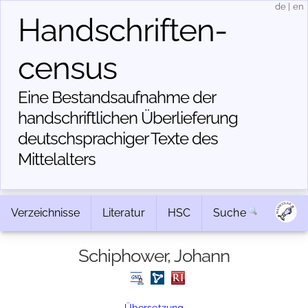
de
|
en
Handschriften­
census
Eine Bestandsaufnahme der
handschriftlichen Über­lieferung
deutschsprachiger Texte des
Mittelalters
Verzeichnisse
Literatur
HSC
Suche
Schiphower, Johann
Übersetzung