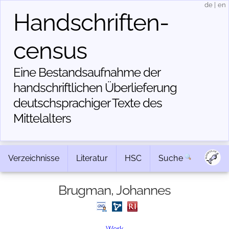
de
|
en
Handschriften­
census
Eine Bestandsaufnahme der
handschriftlichen Über­lieferung
deutschsprachiger Texte des
Mittelalters
Verzeichnisse
Literatur
HSC
Suche
Brugman, Johannes
Werk