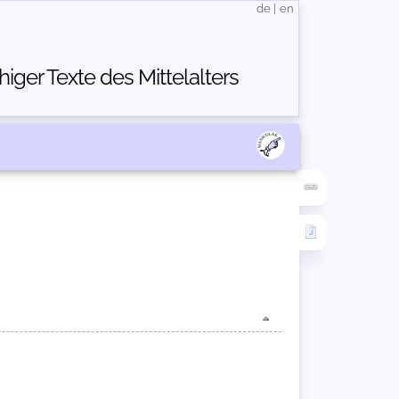
de
|
en
ger Texte des Mittelalters