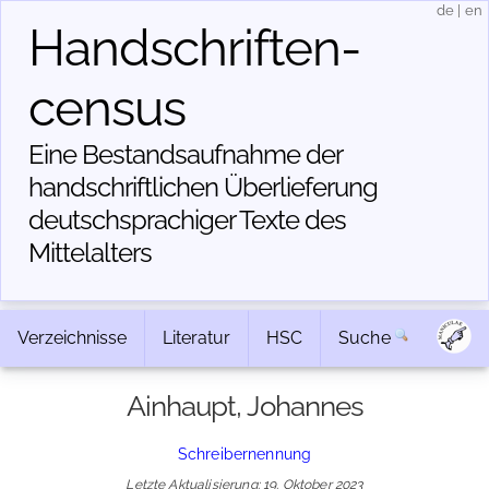
de
|
en
Handschriften­
census
Eine Bestandsaufnahme der
handschriftlichen Über­lieferung
deutschsprachiger Texte des
Mittelalters
Verzeichnisse
Literatur
HSC
Suche
Ainhaupt, Johannes
Schreibernennung
Letzte Aktualisierung: 19. Oktober 2023