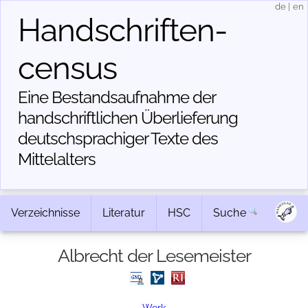
de
|
en
Handschriften­
census
Eine Bestandsaufnahme der
handschriftlichen Über­lieferung
deutschsprachiger Texte des
Mittelalters
Verzeichnisse
Literatur
HSC
Suche
Albrecht der Lesemeister
Werk