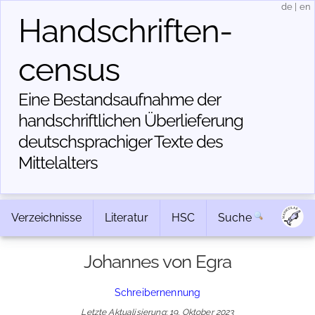
de
|
en
Handschriften­
census
Eine Bestandsaufnahme der
handschriftlichen Über­lieferung
deutschsprachiger Texte des
Mittelalters
Verzeichnisse
Literatur
HSC
Suche
Johannes von Egra
Schreibernennung
Letzte Aktualisierung: 19. Oktober 2023