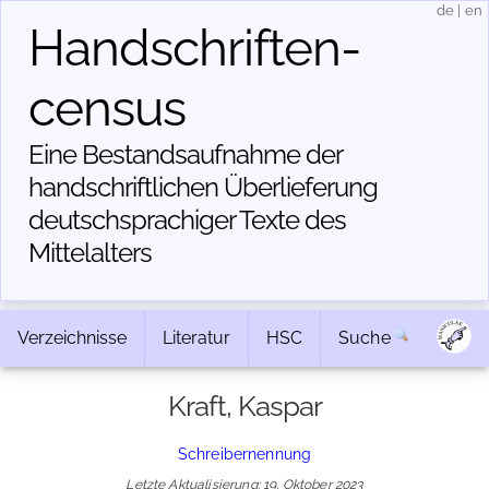
de
|
en
Handschriften­
census
Eine Bestandsaufnahme der
handschriftlichen Über­lieferung
deutschsprachiger Texte des
Mittelalters
Verzeichnisse
Literatur
HSC
Suche
Kraft, Kaspar
Schreibernennung
Letzte Aktualisierung: 19. Oktober 2023