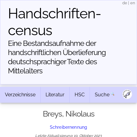
de
|
en
Handschriften­
census
Eine Bestandsaufnahme der
handschriftlichen Über­lieferung
deutschsprachiger Texte des
Mittelalters
Verzeichnisse
Literatur
HSC
Suche
Breys, Nikolaus
Schreibernennung
Letzte Aktualisierung: 19. Oktober 2023