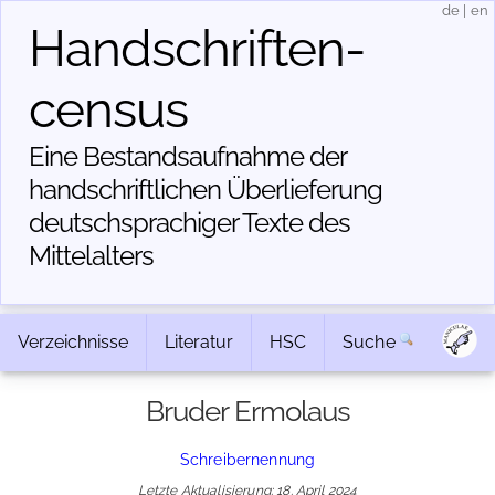
de
|
en
Handschriften­
census
Eine Bestandsaufnahme der
handschriftlichen Über­lieferung
deutschsprachiger Texte des
Mittelalters
Verzeichnisse
Literatur
HSC
Suche
Bruder Ermolaus
Schreibernennung
Letzte Aktualisierung: 18. April 2024