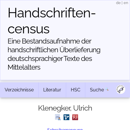
de
|
en
Handschriften­
census
Eine Bestandsaufnahme der
handschriftlichen Über­lieferung
deutschsprachiger Texte des
Mittelalters
Verzeichnisse
Literatur
HSC
Suche
Klenegker, Ulrich
Schreibernennung