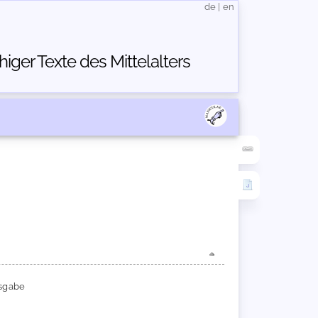
de
|
en
ger Texte des Mittelalters
usgabe