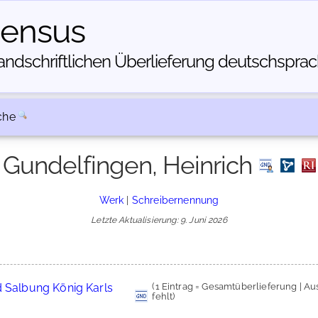
census
dschriftlichen Über­lieferung deutschsprachi
che
Gundelfingen, Heinrich
Werk
|
Schreibernennung
Letzte Aktualisierung: 9. Juni 2026
d Salbung König Karls
(1 Eintrag = Gesamtüberlieferung | A
fehlt)