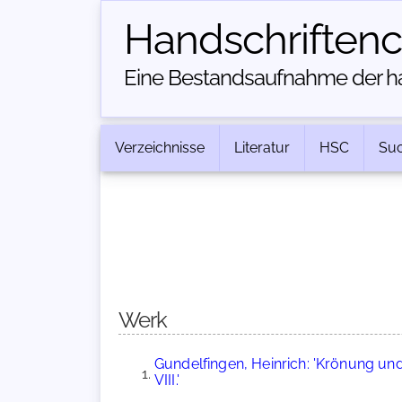
Handschriften­
Eine Bestandsaufnahme der han
Verzeichnisse
Literatur
HSC
Su
Werk
Gundelfingen, Heinrich: 'Krönung un
VIII.'