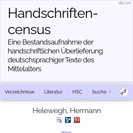
de
|
en
Handschriften­
census
Eine Bestandsaufnahme der
handschriftlichen Über­lieferung
deutschsprachiger Texte des
Mittelalters
Verzeichnisse
Literatur
HSC
Suche
Helewegh, Hermann
Werk