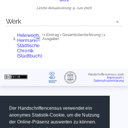
Letzte Aktualisierung: 9. Juni 2026
Werk
Helewegh,
(1 Eintrag = Gesamtüberlieferung | 1
Ausgabe)
Hermann:
Städtische
Chronik
(Stadtbuch)
Handschriftencensus 2026
Impressum
|
Datenschutzerklärung
Der Handschriftencensus verwendet ein
anonymes Statistik-Cookie, um die Nutzung
der Online-Präsenz auswerten zu können.