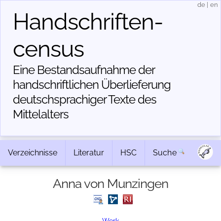
de
|
en
Handschriften­
census
Eine Bestandsaufnahme der
handschriftlichen Über­lieferung
deutschsprachiger Texte des
Mittelalters
Verzeichnisse
Literatur
HSC
Suche
Anna von Munzingen
Werk