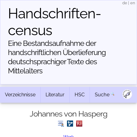
de
|
en
Handschriften­
census
Eine Bestandsaufnahme der
handschriftlichen Über­lieferung
deutschsprachiger Texte des
Mittelalters
Verzeichnisse
Literatur
HSC
Suche
Johannes von Hasperg
Werk