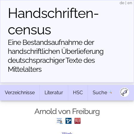
de
|
en
Handschriften­
census
Eine Bestandsaufnahme der
handschriftlichen Über­lieferung
deutschsprachiger Texte des
Mittelalters
Verzeichnisse
Literatur
HSC
Suche
Arnold von Freiburg
Werk