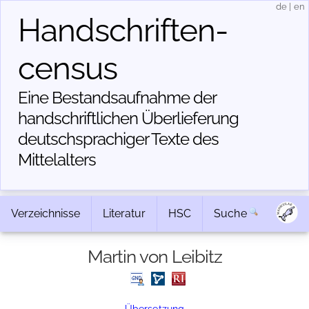
de
|
en
Handschriften­
census
Eine Bestandsaufnahme der
handschriftlichen Über­lieferung
deutschsprachiger Texte des
Mittelalters
Verzeichnisse
Literatur
HSC
Suche
Martin von Leibitz
Übersetzung