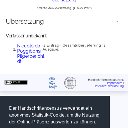
Letzte Aktualisierung: 9. Juni 2026
Übersetzung
Verfasser unbekannt
Niccolò da
(1 Eintrag = Gesamtüberlieferung | 1
Ausgabe)
Poggibonsi:
Pilgerbericht,
dt.
Handschriftencensus 2026
Impressum
|
Datenschutzerklärung
Der Handschriftencensus verwendet ein
anonymes Statistik-Cookie, um die Nutzung
der Online-Präsenz auswerten zu können.