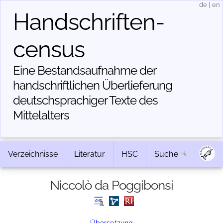
de
|
en
Handschriften­
census
Eine Bestandsaufnahme der
handschriftlichen Über­lieferung
deutschsprachiger Texte des
Mittelalters
Verzeichnisse
Literatur
HSC
Suche
Niccolò da Poggibonsi
Übersetzung