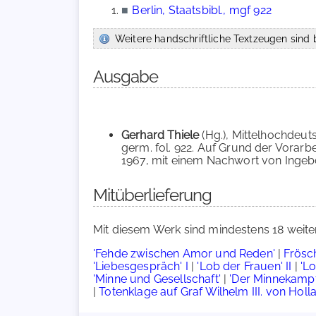
■
Berlin, Staatsbibl., mgf 922
Weitere handschriftliche Textzeugen sind b
Ausgabe
Gerhard Thiele
(Hg.), Mittelhochdeut
germ. fol. 922. Auf Grund der Vorarb
1967, mit einem Nachwort von Ingeborg
Mitüberlieferung
Mit diesem Werk sind mindestens 18 weite
'Fehde zwischen Amor und Reden'
|
Frösch
'Liebesgespräch' I
|
'Lob der Frauen' II
|
'Lo
'Minne und Gesellschaft'
|
'Der Minnekampf
|
Totenklage auf Graf Wilhelm III. von Holl