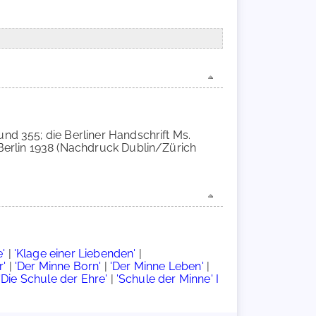
und 355; die Berliner Handschrift Ms.
 Berlin 1938 (Nachdruck Dublin/Zürich
'
|
'Klage einer Liebenden'
|
r'
|
'Der Minne Born'
|
'Der Minne Leben'
|
'Die Schule der Ehre'
|
'Schule der Minne' I