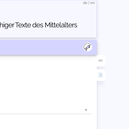
de
|
en
ger Texte des Mittelalters