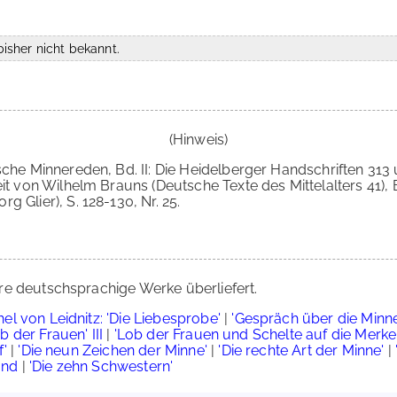
isher nicht bekannt.
(Hinweis)
sche Minnereden, Bd. II: Die Heidelberger Handschriften 313 
eit von Wilhelm Brauns (Deutsche Texte des Mittelalters 41),
 Glier), S. 128-130, Nr. 25.
re deutschsprachige Werke überliefert.
el von Leidnitz: 'Die Liebesprobe'
|
'Gespräch über die Minne
b der Frauen' III
|
'Lob der Frauen und Schelte auf die Merke
'
|
'Die neun Zeichen der Minne'
|
'Die rechte Art der Minne'
|
and
|
'Die zehn Schwestern'