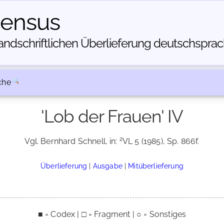
census
dschriftlichen Über­lieferung deutschsprachi
che
'Lob der Frauen' IV
2
Vgl. Bernhard Schnell, in:
VL 5 (1985), Sp. 866f.
Überlieferung
|
Ausgabe
|
Mitüberlieferung
■ = Codex | □ = Fragment | ○ = Sonstiges