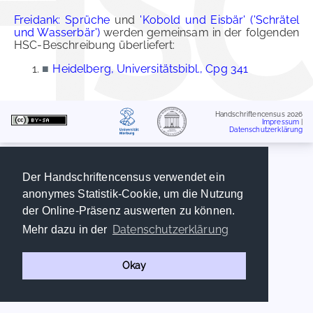
Freidank: Sprüche
und
'Kobold und Eisbär' ('Schrätel
und Wasserbär')
werden gemeinsam in der folgenden
HSC-Beschreibung überliefert:
■
Heidelberg, Universitätsbibl., Cpg 341
Handschriftencensus 2026
Impressum
|
Datenschutzerklärung
Der Handschriftencensus verwendet ein
anonymes Statistik-Cookie, um die Nutzung
der Online-Präsenz auswerten zu können.
Datenschutzerklärung
Mehr dazu in der
Okay