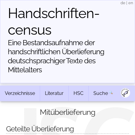
de
|
en
Handschriften­
census
Eine Bestandsaufnahme der
handschriftlichen Über­lieferung
deutschsprachiger Texte des
Mittelalters
Verzeichnisse
Literatur
HSC
Suche
Mitüberlieferung
Geteilte Überlieferung